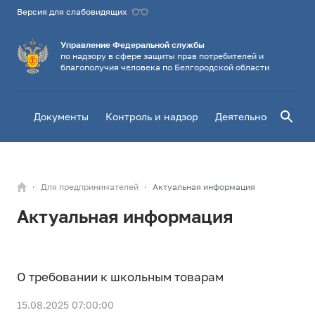
Версия для слабовидящих
Управление Федеральной службы
по надзору в сфере защиты прав потребителей и
благополучия человека по Белгородской области
Поиск
Документы
Контроль и надзор
Деятельность
Го
Для предпринимателей
Актуальная информация
Актуальная информация
О требовании к школьным товарам
15.08.2025 07:00:00