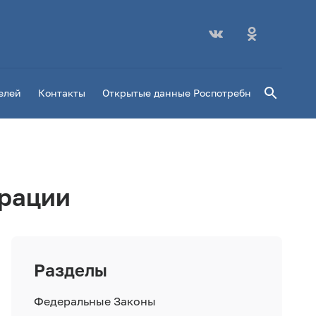
Поиск
елей
Контакты
Открытые данные Роспотребнадзора
Пл
ерации
Разделы
Федеральные Законы