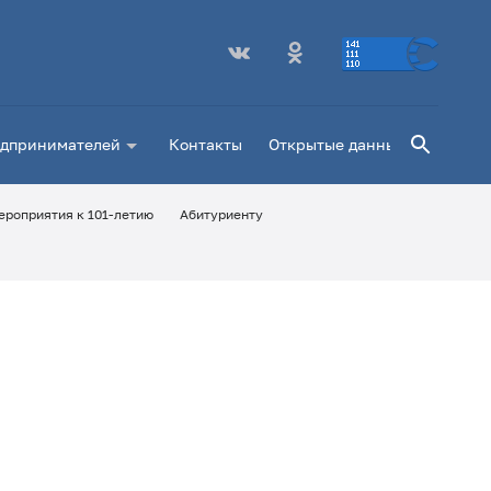
Поиск
едпринимателей
Контакты
Открытые данные Роспотреб
ероприятия к 101-летию
Абитуриенту