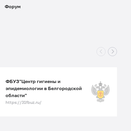
Форум
ФБУЗ"Центр гигиены и
эпидемиологии в Белгородской
области"
h
https://31fbuz.ru/