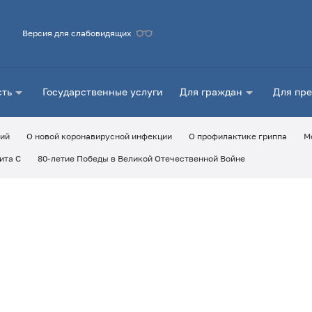
Версия для слабовидящих
сть
Государственные услуги
Для граждан
Для пр
ний
О новой коронавирусной инфекции
О профилактике гриппа
М
ита С
80-летие Победы в Великой Отечественной Войне