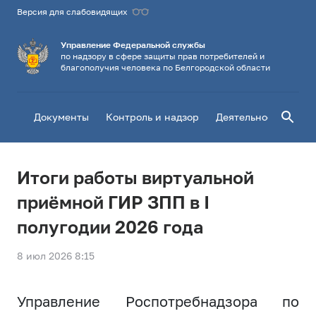
Версия для слабовидящих
Управление Федеральной службы
по надзору в сфере защиты прав потребителей и
благополучия человека по Белгородской области
Поиск
Документы
Контроль и надзор
Деятельность
Го
Итоги работы виртуальной
приёмной ГИР ЗПП в I
полугодии 2026 года
8 июл 2026 8:15
Управление Роспотребнадзора по