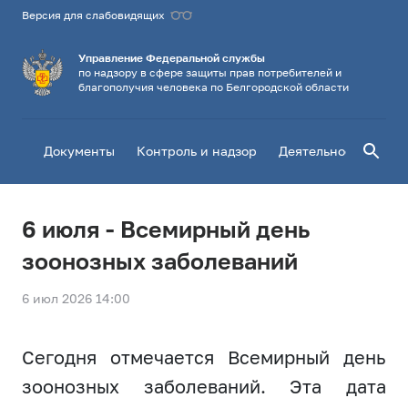
Версия для слабовидящих
Управление Федеральной службы
по надзору в сфере защиты прав потребителей и
благополучия человека по Белгородской области
Поиск
Документы
Контроль и надзор
Деятельность
Го
6 июля - Всемирный день
зоонозных заболеваний
6 июл 2026 14:00
Сегодня отмечается Всемирный день
зоонозных заболеваний. Эта дата