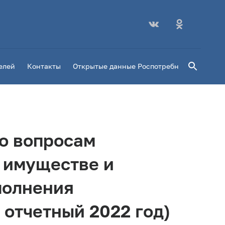
Поиск
елей
Контакты
Открытые данные Роспотребнадзора
Пл
о вопросам
б имуществе и
полнения
 отчетный 2022 год)