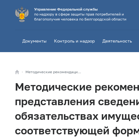
Управление Федеральной службы
по надзору в сфере защиты прав потребителей и
благополучия человека по Белгородской области
Документы
Контроль и надзор
Деятельность
Методические рекомендации Минтруда России по вопросам представления сведений о доходах, расходах, об имуществе и обязательствах имущественного характера и заполнения соответствующей формы справки в 2023 году (за отчетный 2022 год)
Методические рекомен
представления сведени
обязательствах имуще
соответствующей формы