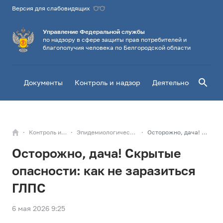
Версия для слабовидящих
Управление Федеральной службы
по надзору в сфере защиты прав потребителей и
благополучия человека по Белгородской области
Поиск
Документы
Контроль и надзор
Деятельность
Го
Контроль и надзор
Эпидемиологический надзор
Осторожно, дача! Скрытые опасности: как не заразиться ГЛПС
Осторожно, дача! Скрытые
опасности: как не заразиться
ГЛПС
6 мая 2026 9:25